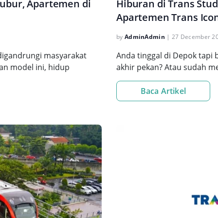
bubur, Apartemen di
Hiburan di Trans Stud
Apartemen Trans Ico
by
AdminAdmin
|
27 December 2
 digandrungi masyarakat
Anda tinggal di Depok tapi
an model ini, hidup
akhir pekan? Atau sudah memi
Baca Artikel