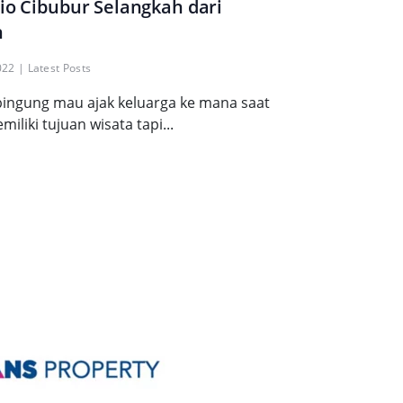
io Cibubur Selangkah dari
n
022
|
Latest Posts
 bingung mau ajak keluarga ke mana saat
liki tujuan wisata tapi...