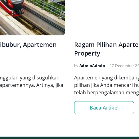
 Cibubur, Apartemen
Ragam Pilihan Aparte
Property
by
AdminAdmin
|
27 December 2
eunggulan yang disuguhkan
Apartemen yang dikembangk
partemennya. Artinya, jika
pilihan jika Anda mencari h
telah berpengalaman meng
Baca Artikel